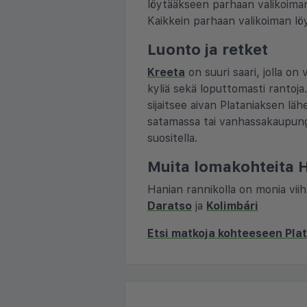
löytääkseen parhaan valikoiman 
Kaikkein parhaan valikoiman l
Luonto ja retket
Kreeta
on suuri saari, jolla on 
kyliä sekä loputtomasti ranto
sijaitsee aivan Plataniaksen lä
satamassa tai vanhassakaupungi
suositella.
Muita lomakohteita H
Hanian rannikolla on monia viih
Daratso
ja
Kolimbári
Etsi matkoja kohteeseen Pla