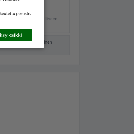
Kirkas taivas
ikeutettu peruste.
Heikkoa tuulta, koilliseen
3m/s
sy kaikki
nut Norjan meteorologinen