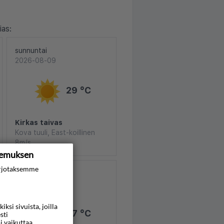
as:
sunnuntai
2026-08-09
29 °C
Kirkas taivas
Kova tuuli, East-koillinen
8m/s
kemuksen
rjotaksemme
tiistai
2026-08-11
si sivuista, joilla
27 °C
sti
i vaikuttaa