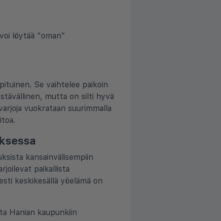
n voi löytää "oman"
ituinen. Se vaihtelee paikoin
tävällinen, mutta on silti hyvä
-varjoja vuokrataan suurimmalla
itoa.
aksessa
uuksista kansainvälisempiin
joilevat paikallista
isesti keskikesällä yöelämä on
nata Hanian kaupunkiin