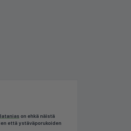
latanias
on ehkä näistä
tien että ystäväporukoiden