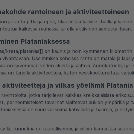
makohde rantoineen ja aktiviteetteineen
i ja ranta pitkä ja upea, tilaa riittää kaikille. Täällä jokaine
ntoutua kaikessa rauhassa tai olla aktiivinen aamusta iltaan.
iminen Plataniaksessa
as/kreta/platanias]] on kaunis ja noin kymmenen kilometrin p
 vivahtavaan. Useimmissa kohdissa ranta on matala ja lapsiys
issa on syvemmän veden alueita ja aaltoja. Aurinkotuoleja ja 
 on tarjolla aktiviteetteja, kuten vesiskoottereita ja varjoli
aktiviteetteja ja vilkas yöelämä Platani
avintoloita, jotka tarjoilevat kaikkea kreikkalaisista erikois
t, perheomisteiset tavernat sijaitsevat aukion ympärillä ja tar
lataniaksessa on suuri valikoima kahviloita ja baareja, ja erity
ksyllä, tunnelma on rauhallisempi, ja silloin kannattaa suun