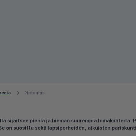
reeta
Platanias
lla sijaitsee pieniä ja hieman suurempia lomakohteita.
P
Se on suosittu sekä lapsiperheiden, aikuisten pariskun