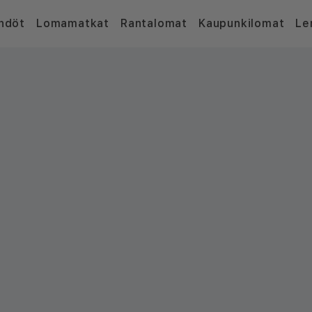
hdöt
Lomamatkat
Rantalomat
Kaupunkilomat
Le