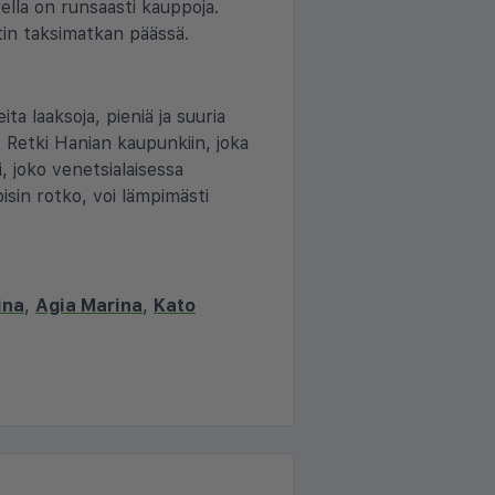
ella on runsaasti kauppoja.
utin taksimatkan päässä.
ita laaksoja, pieniä ja suuria
Retki Hanian kaupunkiin, joka
, joko venetsialaisessa
sin rotko, voi lämpimästi
ina
,
Agia Marina
,
Kato