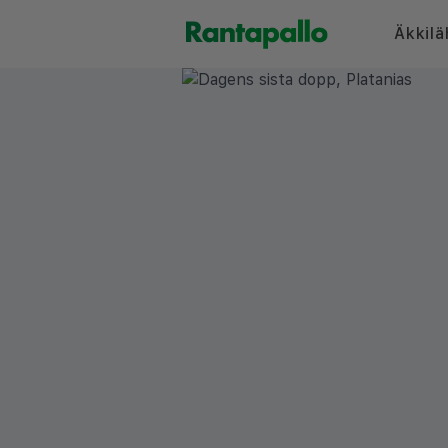
Äkkilä