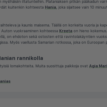
myöhäisiin iltatunteihin. Plataniaksen pitkän pääkadun varr
öydät kuitenkin kohteesta
Hania
, joka sijaitsee vain 10 minu
vaihteleva ja kaunis maisema. Täällä on korkeita vuoria ja kape
ja. Auton vuokraaminen kohteessa
Kreeta
on hieno kokemus. 
hellä, on ehdoton sekä ostosten että ravintolakäyntien vuoksi
ssa. Myös vaellusta Samarian rotkossa, joka on Euroopan pi
anian rannikolla
tyisiä lomakohteita. Muita suosittuja paikkoja ovat
Agia Mar
tanias