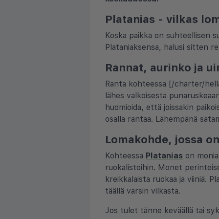
Platanias - vilkas lo
Koska paikka on suhteellisen suur
Plataniaksensa, halusi sitten re
Rannat, aurinko ja u
Ranta kohteessa [/charter/hell
lähes valkoisesta punaruskeaan
huomioida, että joissakin paiko
osalla rantaa. Lähempänä satamaa
Lomakohde, jossa on 
Kohteessa
Platanias
on monia r
ruokalistoihin. Monet perinteise
kreikkalaista ruokaa ja viiniä. P
täällä varsin vilkasta.
Jos tulet tänne keväällä tai sy