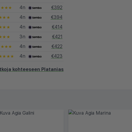
4n
€392
★★★★
4n
€394
★★★
4n
€414
★★★
3n
€421
★★★
4n
€422
★★★★
4n
€423
★★★★
tkoja kohteeseen Platanias