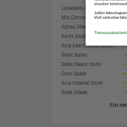
sivuston toimivuut
Louladakis Αpartments
Jotkin teknologiamm
Mrs Chryssana Beach Hotel
Voit vastustaa tätä
Aphea Village
Tietosuojakäytän
Karmi Studios and Apartments
Avra Apartments Kolymbari Harbour
★
Selini Suites
Galini Palace Hotel
★
Cavo Spada
★
Avra Imperial Hotel
★
Spilia Village
Etsi ma