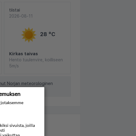
tiistai
2026-08-11
28 °C
Kirkas taivas
Hento tuulenvire, koilliseen
5m/s
nut Norjan meteorologinen
kemuksen
rjotaksemme
si sivuista, joilla
sti
i vaikuttaa