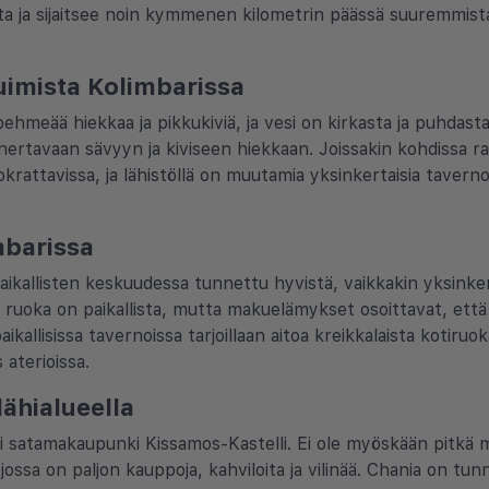
ista ja sijaitsee noin kymmenen kilometrin päässä suuremmis
 uimista Kolimbarissa
ehmeää hiekkaa ja pikkukiviä, ja vesi on kirkasta ja puhdast
nertavaan sävyyn ja kiviseen hiekkaan. Joissakin kohdissa ra
okrattavissa, ja lähistöllä on muutamia yksinkertaisia tavernoit
mbarissa
paikallisten keskuudessa tunnettu hyvistä, vaikkakin yksinkert
 ja ruoka on paikallista, mutta makuelämykset osoittavat, ett
aikallisissa tavernoissa tarjoillaan aitoa kreikkalaista kotir
 aterioissa.
 lähialueella
ni satamakaupunki Kissamos-Kastelli. Ei ole myöskään pitkä
ssa on paljon kauppoja, kahviloita ja vilinää. Chania on tunn