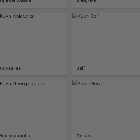
Agios Nikolaos
Almyrida
Anissaras
Balí
Georgioupolis
Gerani