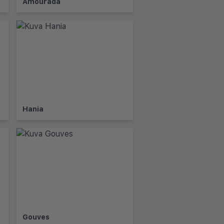
Amourada
Hania
Gouves