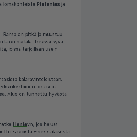
ta lomakohteista
Platanias
ja
a. Ranta on pitkä ja muuttuu
nta on matala, toisissa syvä.
a, joissa tarjoillaan usein
aisista kalaravintoloistaan.
ä yksinkertainen on usein
uokaa. Alue on tunnettu hyvästä
 matka
Hania
yn, jos haluat
ettu kauniista venetsialaisesta