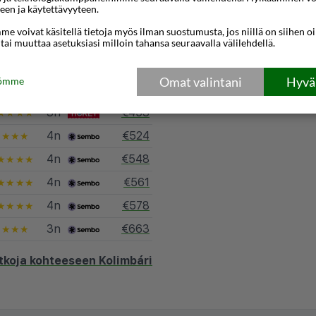
een ja käytettävyyteen.
3n
€312
★★★
e voivat käsitellä tietoja myös ilman suostumusta, jos niillä on siihen o
4n
€362
 tai muuttaa asetuksiasi milloin tahansa seuraavalla välilehdellä.
★★★
3n
€377
★★★
Omat valintani
Hyväk
tömme
4n
€410
★★
3n
€453
★★★★
4n
€524
★★★★
4n
€548
★★★★
4n
€561
★★★★
4n
€578
★★★★
3n
€663
★★★★
tkoja kohteeseen Kolimbári