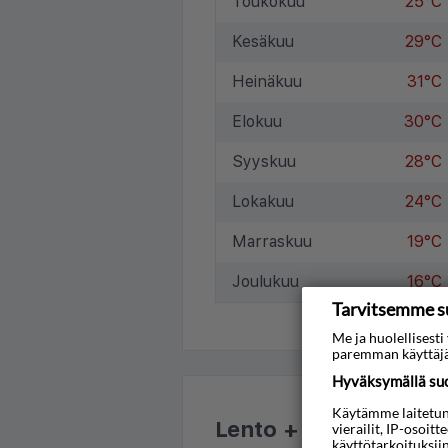
Toukokuu
25°C
Kesäkuu
29°C
Heinäkuu
31°C
Elokuu
30°C
Syyskuu
28°C
Lokakuu
24°C
Marraskuu
19°C
Joulukuu
16°C
Tarvitsemme s
Me ja huolellises
paremman käyttäjä
Hyväksymällä suos
Käytämme laitetunni
Lento + hotelli
vierailit, IP-osoit
käyttötarkoituksii