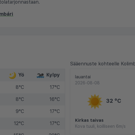
tolatarjonnastaan.
imbári
Sääennuste kohteelle Kolimb
Yö
Kylpy
lauantai
2026-08-08
8°C
17°C
8°C
16°C
32 °C
9°C
17°C
Kirkas taivas
12°C
17°C
Kova tuuli, koilliseen 6m/s