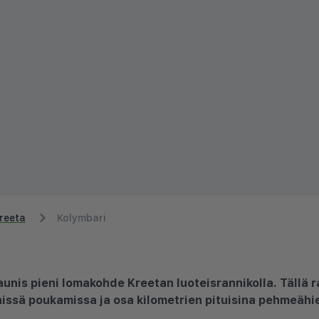
reeta
Kolymbari
aunis pieni lomakohde Kreetan luoteisrannikolla. Tällä 
nissä poukamissa ja osa kilometrien pituisina pehmeähi