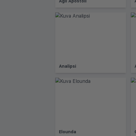
Agii Apostoli
Analipsi
Elounda