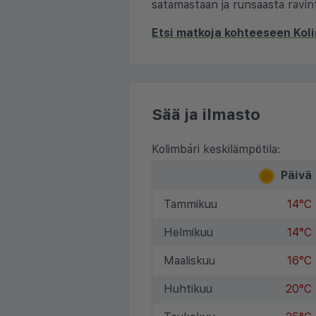
satamastaan ja runsaasta ravin
Etsi matkoja kohteeseen Kol
Sää ja ilmasto
Kolimbári keskilämpötila:
Päivä
Tammikuu
14°C
Helmikuu
14°C
Maaliskuu
16°C
Huhtikuu
20°C