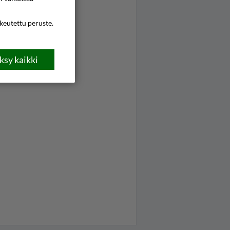
ikeutettu peruste.
sy kaikki