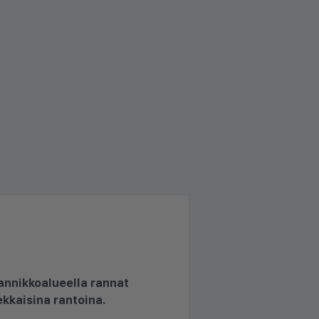
rannikkoalueella rannat
ekkaisina rantoina.