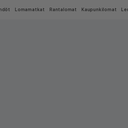
hdöt
Lomamatkat
Rantalomat
Kaupunkilomat
Le