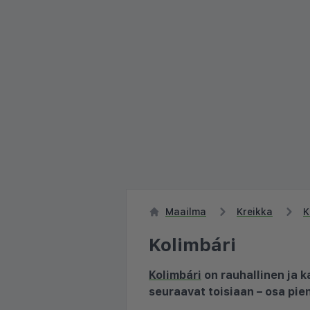
Maailma
Kreikka
K
Kolimbári
Kolimbári
on rauhallinen ja k
seuraavat toisiaan – osa pie