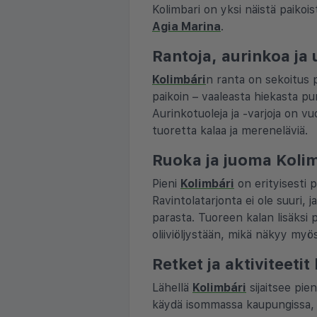
Kolimbari on yksi näistä paiko
Agia Marina
.
Rantoja, aurinkoa ja
Kolimbári
n ranta on sekoitus p
paikoin – vaaleasta hiekasta pu
Aurinkotuoleja ja -varjoja on vu
tuoretta kalaa ja mereneläviä.
Ruoka ja juoma Koli
Pieni
Kolimbári
on erityisesti 
Ravintolatarjonta ei ole suuri,
parasta. Tuoreen kalan lisäksi p
oliiviöljystään, mikä näkyy myös
Retket ja aktiviteetit
Lähellä
Kolimbári
sijaitsee pie
käydä isommassa kaupungissa, jo