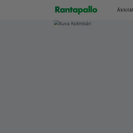
Äkkilä