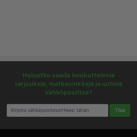
tästä täydellisen tukikohdan kaikenlaiseen
matkailuun Riikaan.
Haluatko saada houkuttelevia
tarjouksia, matkavinkkejä ja uutisia
sähköpostitse?
Tilaa