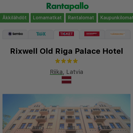
Äkkilähdöt
Lomamatkat
Rantalomat
Kaupunkiloma
Rixwell Old Riga Palace Hotel
Riika
,
Latvia