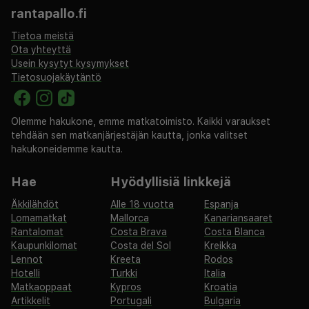
rantapallo.fi
Tietoa meistä
Ota yhteyttä
Usein kysytyt kysymykset
Tietosuojakäytäntö
Olemme hakukone, emme matkatoimisto. Kaikki varaukset
tehdään sen matkanjärjestäjän kautta, jonka valitset
hakukoneidemme kautta.
Hae
Hyödyllisiä linkkejä
Äkkilähdöt
Alle 18 vuotta
Espanja
Lomamatkat
Mallorca
Kanariansaaret
Rantalomat
Costa Brava
Costa Blanca
Kaupunkilomat
Costa del Sol
Kreikka
Lennot
Kreeta
Rodos
Hotelli
Turkki
Italia
Matkaoppaat
Kypros
Kroatia
Artikkelit
Portugali
Bulgaria