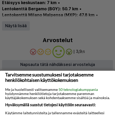
Etäisyys keskustaan: 7 km
•
Lentokenttä Bergamo (BGY): 50.7 km
•
Lentokenttä Milano Malpensa (MXP): 47.8 km
•
Lentokenttä Linate (LIN): 25.6 km
Näytä lisää
Arvostelut
| 3,9
/5
Napsauta tätä nähdäksesi arvosteluja
Tarvitsemme suostumuksesi tarjotaksemme
henkilökohtaisen käyttökokemuksen
Tietoja hotellista
Me ja huolellisesti valitsemamme
50 teknologiakumppania
Tämä tyylikäs hotelli sijaitsee keskellä 8 000
hyödynnämme henkilötietoja tarjotaksemme paremman
neliömetrin laajuista puistoa Milanossa. Se on vain
käyttäjäkokemuksen sekä kohdentaaksemme sisältöä ja mainoksia.
Hyväksymällä suostut tietojesi käyttöön seuraavasti:
50 metrin päässä Milano Nord Bruzzano
Stationilta, josta on suorat yhteydet kaupungin
Käytämme laitetunnisteita ja tallennamme evästeitä laitteellesi