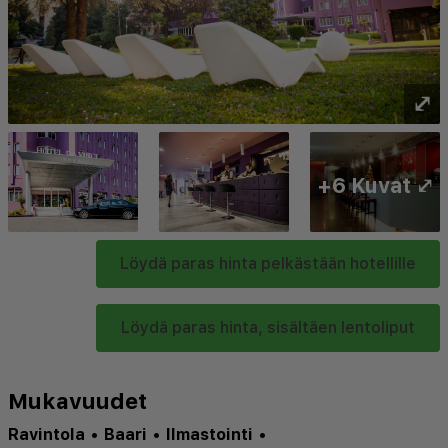
⤢
+6 Kuvat ⤢
Löydä paras hinta pelkästään hotellille
Löydä paras hinta, sisältäen lentoliput
Mukavuudet
Ravintola
•
Baari
•
Ilmastointi
•