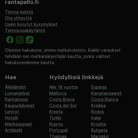
rantapallo.fi
Tietoa meistä
Ota yhteyttä
Usein kysytyt kysymykset
Tietosuojakäytäntö
Olemme hakukone, emme matkatoimisto. Kaikki varaukset
tehdään sen matkanjärjestäjän kautta, jonka valitset
hakukoneidemme kautta.
Hae
Hyödyllisiä linkkejä
Äkkilähdöt
Alle 18 vuotta
Espanja
Lomamatkat
Mallorca
Kanariansaaret
Rantalomat
Costa Brava
Costa Blanca
Kaupunkilomat
Costa del Sol
Kreikka
Lennot
Kreeta
Rodos
Hotelli
Turkki
Italia
Matkaoppaat
Kypros
Kroatia
Artikkelit
Portugali
Bulgaria
Thaimaa
Marokko