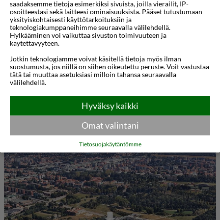
saadaksemme tietoja esimerkiksi sivuista, joilla vierailit, IP-
keskustaan. Milanon historiallinen keskusta on
osoitteestasi sekä laitteesi ominaisuuksista. Pääset tutustumaan
yksityiskohtaisesti käyttötarkoituksiin ja
vain 9 kilometrin päässä. Asiakkaat ovat vain 10
teknologiakumppaneihimme seuraavalla välilehdellä.
Hylkääminen voi vaikuttaa sivuston toimivuuteen ja
minuutin ajomatkan päässä Rho Fiera Milanosta ja
käytettävyyteen.
Expo 2015 -näyttelyalueista. Comasina Metro
Jotkin teknologiamme voivat käsitellä tietoja myös ilman
Station on vain 700 metrin etäisyydellä. Tämä
suostumusta, jos niillä on siihen oikeutettu peruste. Voit vastustaa
tätä tai muuttaa asetuksiasi milloin tahansa seuraavalla
viehättävä hotelli sulautuu vaivattomasti
välilehdellä.
luonnolliseen ympäristöönsä. Tyylikkäät
Hyväksy kaikki
Näytä lisää
vierashuoneet pursuavat luonnetta ja
viehätysvoimaa. Tämä majoituspaikka tarjoaa
Omat valintani
Kartta
3D-animaatio
vierailijoille laajan valikoiman erinomaisia tiloja ja
Tietosuojakäytäntömme
palveluita. Kokoustilat ovat saatavilla niille
vieraille, jotka matkustavat työasioissa.
Majoituspaikka tarjoaa myös viehättävän
ravintolan, jossa voi nauttia kansainvälisistä ja
italialaisista ruokalajeista.