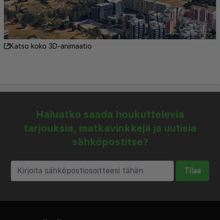
Katso koko 3D-animaatio
Haluatko saada houkuttelevia
tarjouksia, matkavinkkejä ja uutisia
sähköpostitse?
Tilaa