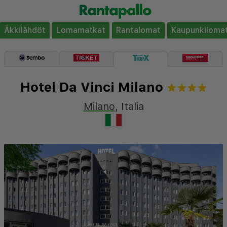
Äkkilähdöt
Lomamatkat
Rantalomat
Kaupunkiloma
Hotel Da Vinci Milano
Milano
,
Italia