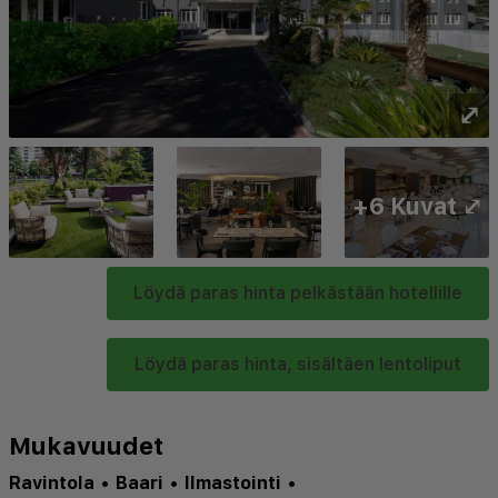
⤢
+6 Kuvat ⤢
Löydä paras hinta pelkästään hotellille
Löydä paras hinta, sisältäen lentoliput
Mukavuudet
Ravintola
•
Baari
•
Ilmastointi
•