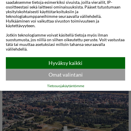
saadaksemme tietoja esimerkiksi sivuista, joilla vierailit, IP-
nykyaikainen hotelli on ihanteellinen sekä
osoitteestasi sekä laitteesi ominaisuuksista. Pääset tutustumaan
yksityiskohtaisesti käyttötarkoituksiin ja
liikematkailijoille että lomailijoille, jotka etsivät
teknologiakumppaneihimme seuraavalla välilehdellä.
Hylkääminen voi vaikuttaa sivuston toimivuuteen ja
rauhallista pakopaikkaa, jossa on helppo pääsy
käytettävyyteen.
Milanon tärkeimpiin nähtävyyksiin ja
Jotkin teknologiamme voivat käsitellä tietoja myös ilman
liikenneyhteyksiin.
suostumusta, jos niillä on siihen oikeutettu peruste. Voit vastustaa
tätä tai muuttaa asetuksiasi milloin tahansa seuraavalla
välilehdellä.
Hotel Da Vinci Milanon tilavat huoneet on
suunniteltu mukavuutta silmällä pitäen, niissä on
Hyväksy kaikki
Näytä lisää
suuret sängyt, ilmastointi, taulutelevisiot ja omat
Omat valintani
kylpyhuoneet, joissa on ilmaisia hygieniatuotteita.
Kartta
3D-animaatio
Tietosuojakäytäntömme
Monista huoneista avautuu kauniit näkymät
ympäröivään viheralueeseen, mikä takaa
rentouttavan tunnelman kiireisen päivän jälkeen
kaupungissa.
Vierailla on käytettävissään monia palveluja,