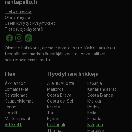
rantapallo.fi
Tietoa meistä
Ota yhteyttä
Usein kysytyt kysymykset
Tietosuojakäytäntö
Olemme hakukone, emme matkatoimisto. Kaikki varaukset
tehdään sen matkanjärjestäjän kautta, jonka valitset
hakukoneidemme kautta.
Hae
Hyödyllisiä linkkejä
Äkkilähdöt
Alle 18 vuotta
Espanja
Lomamatkat
Mallorca
Kanariansaaret
Rantalomat
Costa Brava
Costa Blanca
Kaupunkilomat
Costa del Sol
Kreikka
Lennot
Kreeta
Rodos
Hotelli
Turkki
Italia
Matkaoppaat
Kypros
Kroatia
Artikkelit
Portugali
Bulgaria
Thaimaa
Marokko