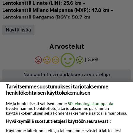
Lentokenttä Linate (LIN): 25.6 km
•
Lentokenttä Milano Malpensa (MXP): 47.8 km
•
Lentokenttä Bergamo (BGY): 50.7 km
Hissi
•
Ravintola
•
WiFi
•
Pysäköinti
•
Ilmastointi
•
Näytä lisää
Baari
Arvostelut
| 3,9
/5
Napsauta tätä nähdäksesi arvosteluja
Tarvitsemme suostumuksesi tarjotaksemme
henkilökohtaisen käyttökokemuksen
Tietoja hotellista
Me ja huolellisesti valitsemamme
50 teknologiakumppania
Hotel Da Vinci Milano tarjoaa modernin ja
hyödynnämme henkilötietoja tarjotaksemme paremman
mukavan majoituksen Milanon pohjoisosassa, vain
käyttäjäkokemuksen sekä kohdentaaksemme sisältöä ja mainoksia.
Hyväksymällä suostut tietojesi käyttöön seuraavasti:
lyhyen ajomatkan päässä kaupungin keskustasta.
Vehreiden puutarhojen ympäröimä tämä
Käytämme laitetunnisteita ja tallennamme evästeitä laitteellesi