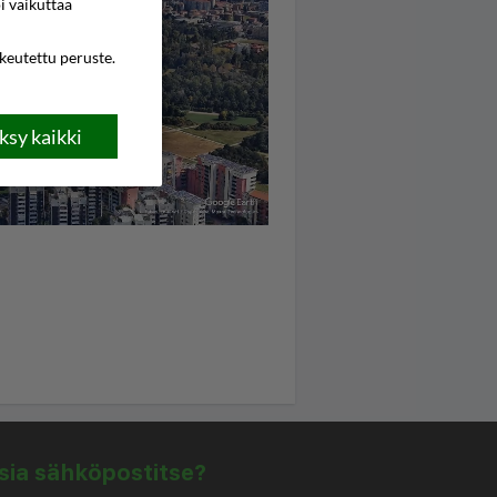
i vaikuttaa
ikeutettu peruste.
sy kaikki
isia sähköpostitse?