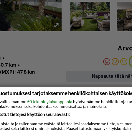
⤢
Arvo
i
•
50.7 km
•
(MXP): 47.8 km
Napsauta tätä nä
inti
•
Ilmastointi
•
Baari
uostumuksesi tarjotaksemme henkilökohtaisen käyttöko
ti valitsemamme
50 teknologiakumppania
hyödynnämme henkilötietoja ta
kokemuksen sekä kohdentaaksemme sisältöä ja mainoksia.
3D-animaatio
tut tietojesi käyttöön seuraavasti:
a modernin ja mukavan
steita ja tallennamme evästeitä laitteellesi saadaksemme tietoja esimerkik
teestasi sekä laitteesi ominaisuuksista. Pääset tutustumaan yksityiskohtaise
sassa, vain lyhyen