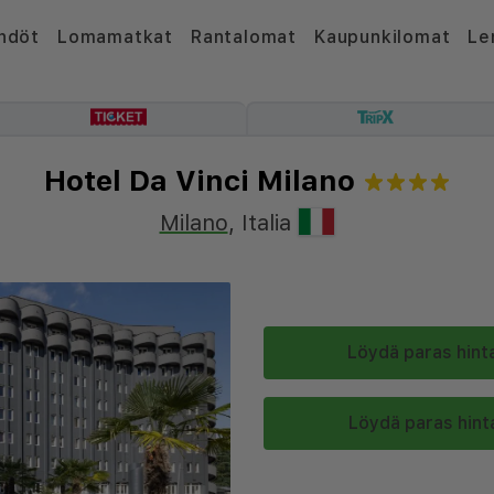
hdöt
Lomamatkat
Rantalomat
Kaupunkilomat
Le
Hotel Da Vinci Milano
Milano
,
Italia
Löydä paras hinta
Löydä paras hinta