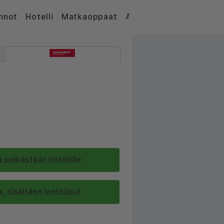
nnot
Hotelli
Matkaoppaat
Artikkelit
 pelkästään hotellille
, sisältäen lentoliput