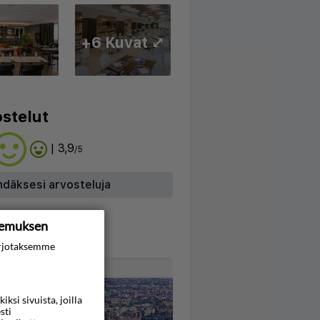
+6 Kuvat ⤢
stelut
| 3,9
/5
hdäksesi arvosteluja
kemuksen
rjotaksemme
Kartta
si sivuista, joilla
sti