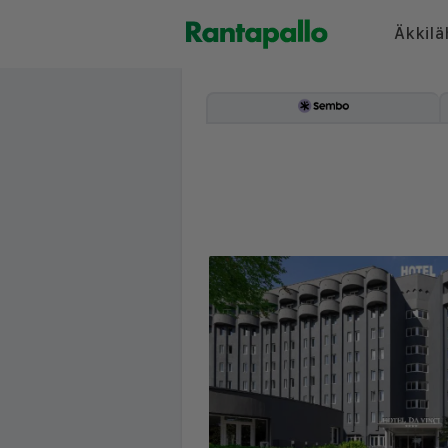
Äkkilä