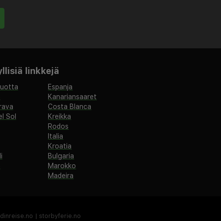
lisiä linkkejä
vuotta
Espanja
a
Kanariansaaret
rava
Costa Blanca
l Sol
Kreikka
Rodos
Italia
Kroatia
i
Bulgaria
a
Marokko
Madeira
dinreise.no
|
storbyferie.no