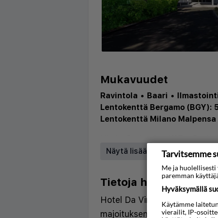
Mukavuudet
Ravintola
•
Baari
•
Ilmastoint
Lentokenttä Bergamo (BGY): 
Lentokenttä Milano Malpensa 
Hissi
•
Ravintola
•
WiFi
•
Pysäkö
Näytä lisää
Tarvitsemme s
Me ja huolellises
paremman käyttäjä
Tietoja hotellista
Hyväksymällä suos
Hotel Da Vinci Milano tarjoa
Käytämme laitetunni
vierailit, IP-osoit
majoituksen Milanon pohjoiso