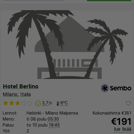
Hotel Berlino
Milano
,
Italia
3,7
6°C
/5
Lennot:
Helsinki
-
Milano Malpensa
Kokonaishinta
€381
€191
Meno:
ti 08 joulu
05:30
Paluu:
to 10 joulu
19:45
lue lisää
Yöt:
2