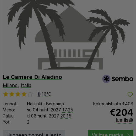
Le Camere Di Aladino
Milano
,
Italia
16°C
Lennot:
Helsinki
-
Bergamo
Kokonaishinta
€408
€204
Meno:
su 04 huhti 2027
17:25
Paluu:
ti 06 huhti 2027
20:15
lue lisää
Yöt:
2
Huoneen tyyppi ja lento
Valitse matka