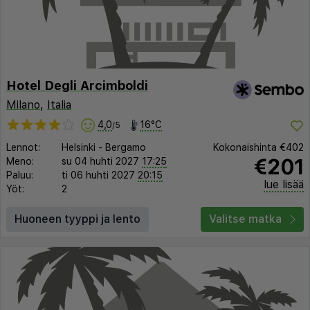
Hotel Degli Arcimboldi
Milano
,
Italia
4,0
16°C
/5
Lennot:
Helsinki
-
Bergamo
Kokonaishinta
€402
€201
Meno:
su 04 huhti 2027
17:25
Paluu:
ti 06 huhti 2027
20:15
lue lisää
Yöt:
2
Huoneen tyyppi ja lento
Valitse matka