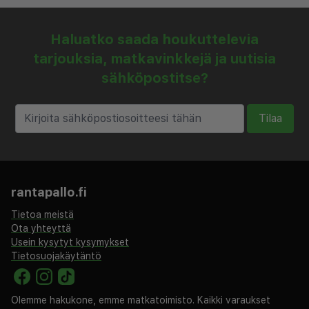
Haluatko saada houkuttelevia
tarjouksia, matkavinkkejä ja uutisia
sähköpostitse?
Tilaa
rantapallo.fi
Tietoa meistä
Ota yhteyttä
Usein kysytyt kysymykset
Tietosuojakäytäntö
Olemme hakukone, emme matkatoimisto. Kaikki varaukset