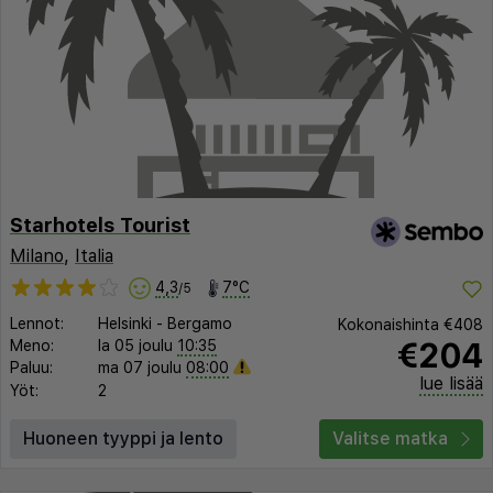
Starhotels Tourist
Milano
,
Italia
4,3
7°C
/5
Lennot:
Helsinki
-
Bergamo
Kokonaishinta
€408
€204
Meno:
la 05 joulu
10:35
Paluu:
ma 07 joulu
08:00
lue lisää
Yöt:
2
Huoneen tyyppi ja lento
Valitse matka