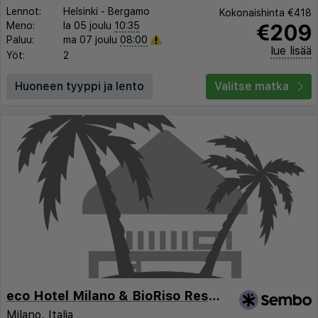
Lennot:
Helsinki
-
Bergamo
Kokonaishinta
€418
€209
Meno:
la 05 joulu
10:35
Paluu:
ma 07 joulu
08:00
lue lisää
Yöt:
2
Huoneen tyyppi ja lento
Valitse matka
eco Hotel Milano & BioRiso Restaurant
Milano
,
Italia