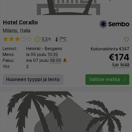
Hotel Corallo
Milano
,
Italia
3,2
7°C
/5
Lennot:
Helsinki
-
Bergamo
Kokonaishinta
€347
€174
Meno:
la 05 joulu
10:35
Paluu:
ma 07 joulu
08:00
lue lisää
Yöt:
2
Huoneen tyyppi ja lento
Valitse matka