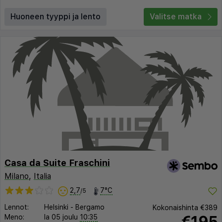
Huoneen tyyppi ja lento
Valitse matka
Casa da Suite Fraschini
Milano
,
Italia
2,7
7°C
/5
Lennot:
Helsinki
-
Bergamo
Kokonaishinta
€389
€195
Meno:
la 05 joulu
10:35