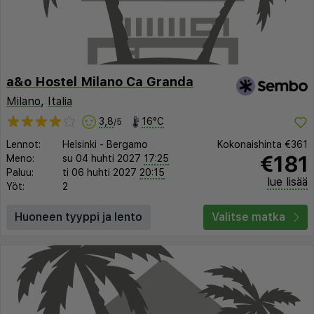
a&o Hostel Milano Ca Granda
Milano
,
Italia
3,8
16°C
/5
Lennot:
Helsinki
-
Bergamo
Kokonaishinta
€361
€181
Meno:
su 04 huhti 2027
17:25
Paluu:
ti 06 huhti 2027
20:15
lue lisää
Yöt:
2
Huoneen tyyppi ja lento
Valitse matka