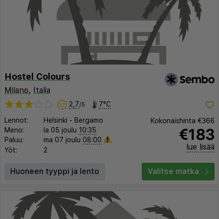
Hostel Colours
Milano
,
Italia
2,7
7°C
/5
Lennot:
Helsinki
-
Bergamo
Kokonaishinta
€366
€183
Meno:
la 05 joulu
10:35
Paluu:
ma 07 joulu
08:00
lue lisää
Yöt:
2
Huoneen tyyppi ja lento
Valitse matka