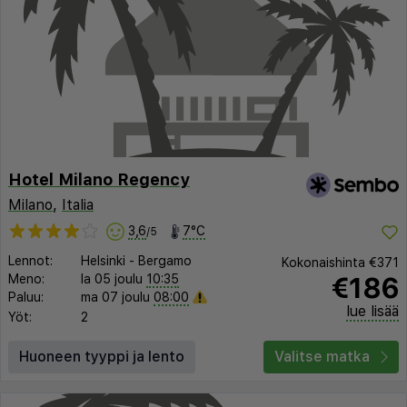
Hotel Milano Regency
Milano
,
Italia
3,6
7°C
/5
Lennot:
Helsinki
-
Bergamo
Kokonaishinta
€371
€186
Meno:
la 05 joulu
10:35
Paluu:
ma 07 joulu
08:00
lue lisää
Yöt:
2
Huoneen tyyppi ja lento
Valitse matka