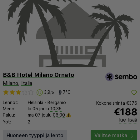
B&B Hotel Milano Ornato
Milano
,
Italia
3,9
7°C
/5
Lennot:
Helsinki
-
Bergamo
Kokonaishinta
€376
€188
Meno:
la 05 joulu
10:35
Paluu:
ma 07 joulu
08:00
lue lisää
Yöt:
2
Huoneen tyyppi ja lento
Valitse matka