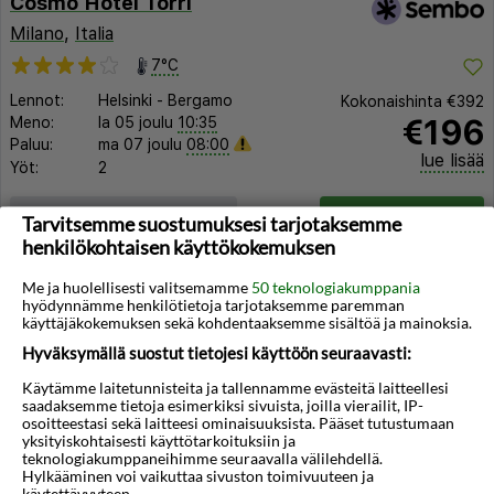
Cosmo Hotel Torri
Milano
,
Italia
7°C
Lennot:
Helsinki
-
Bergamo
Kokonaishinta
€392
€196
Meno:
la 05 joulu
10:35
Paluu:
ma 07 joulu
08:00
lue lisää
Yöt:
2
Huoneen tyyppi ja lento
Valitse matka
Tarvitsemme suostumuksesi tarjotaksemme
henkilökohtaisen käyttökokemuksen
Me ja huolellisesti valitsemamme
50 teknologiakumppania
hyödynnämme henkilötietoja tarjotaksemme paremman
käyttäjäkokemuksen sekä kohdentaaksemme sisältöä ja mainoksia.
Hyväksymällä suostut tietojesi käyttöön seuraavasti:
Käytämme laitetunnisteita ja tallennamme evästeitä laitteellesi
saadaksemme tietoja esimerkiksi sivuista, joilla vierailit, IP-
osoitteestasi sekä laitteesi ominaisuuksista. Pääset tutustumaan
yksityiskohtaisesti käyttötarkoituksiin ja
teknologiakumppaneihimme seuraavalla välilehdellä.
Hylkääminen voi vaikuttaa sivuston toimivuuteen ja
käytettävyyteen.