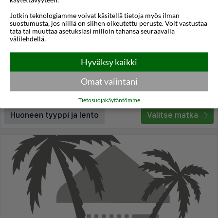
Jotkin teknologiamme voivat käsitellä tietoja myös ilman
ibis Milano Centro
suostumusta, jos niillä on siihen oikeutettu peruste. Voit vastustaa
tätä tai muuttaa asetuksiasi milloin tahansa seuraavalla
Milano
,
Italia
välilehdellä.
3,9
7°C
/5
Hyväksy kaikki
Lennot:
Helsinki
-
Bergamo
Kokonaishinta
€402
€201
Meno:
la 05 joulu
10:35
Omat valintani
Paluu:
ma 07 joulu
08:00
lue lisää
Yöt:
2
Tietosuojakäytäntömme
Huoneen tyyppi ja lento
Valitse matka