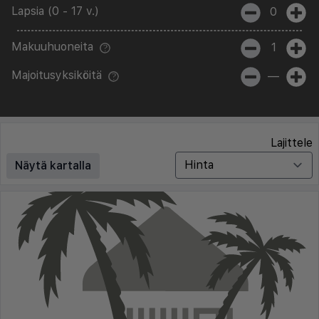
Lapsia (0 - 17 v.)
0
Makuuhuoneita
1
Majoitusyksiköitä
—
Lajittele
Näytä kartalla