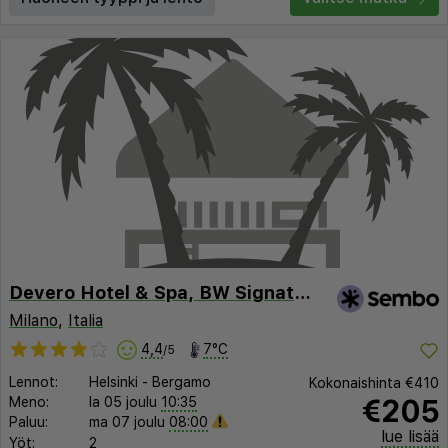
Devero Hotel & Spa, BW Signature Collection
Milano
,
Italia
4,4
7°C
/5
Lennot:
Helsinki
-
Bergamo
Kokonaishinta
€410
€205
Meno:
la 05 joulu
10:35
Paluu:
ma 07 joulu
08:00
lue lisää
Yöt:
2