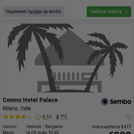
Huoneen tyyppi ja lento
Valitse matka
Cosmo Hotel Palace
Milano
,
Italia
4,1
7°C
/5
Lennot:
Helsinki
-
Bergamo
Kokonaishinta
€417
Meno:
la 05 joulu
10:35