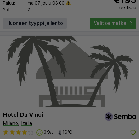
Paluu:
ma 07 joulu
08:00
lue lisää
Yöt:
2
Huoneen tyyppi ja lento
Valitse matka
Hotel Da Vinci
Milano
,
Italia
3,9
16°C
/5