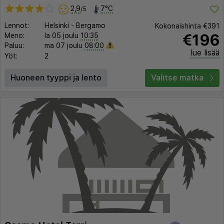
2,9
7°C
/5
Lennot:
Helsinki
-
Bergamo
Kokonaishinta
€391
€196
Meno:
la 05 joulu
10:35
Paluu:
ma 07 joulu
08:00
lue lisää
Yöt:
2
Huoneen tyyppi ja lento
Valitse matka