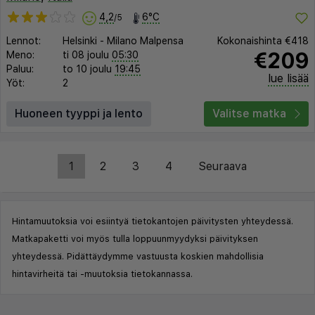
4,2
6°C
/5
Lennot:
Helsinki
-
Milano Malpensa
Kokonaishinta
€418
€209
Meno:
ti 08 joulu
05:30
Paluu:
to 10 joulu
19:45
lue lisää
Yöt:
2
Huoneen tyyppi ja lento
Valitse matka
1
2
3
4
Seuraava
Hintamuutoksia voi esiintyä tietokantojen päivitysten yhteydessä.
Matkapaketti voi myös tulla loppuunmyydyksi päivityksen
yhteydessä. Pidättäydymme vastuusta koskien mahdollisia
hintavirheitä tai -muutoksia tietokannassa.