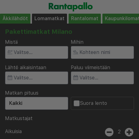
Äkkilähdöt
Lomamatkat
Rantalomat
Kaupunkiloma
Pakettimatkat Milano
Mistä
Mihin
Lähtö aikaisintaan
Paluu viimeistään
Matkan pituus
Suora lento
Matkustajat
Aikuisia
2