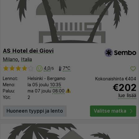
AS Hotel dei Giovi
Milano
,
Italia
4,0
7°C
/5
Lennot:
Helsinki
-
Bergamo
Kokonaishinta
€404
€202
Meno:
la 05 joulu
10:35
Paluu:
ma 07 joulu
08:00
lue lisää
Yöt:
2
Huoneen tyyppi ja lento
Valitse matka