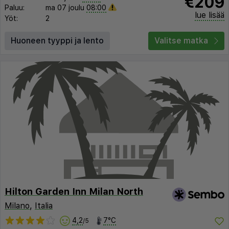
€209
Paluu:
ma 07 joulu
08:00
lue lisää
Yöt:
2
Huoneen tyyppi ja lento
Valitse matka
Hilton Garden Inn Milan North
Milano
,
Italia
4,2
7°C
/5