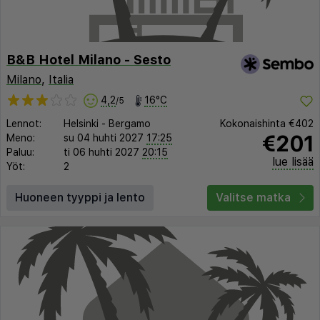
B&B Hotel Milano - Sesto
Milano
,
Italia
4,2
16°C
/5
Lennot:
Helsinki
-
Bergamo
Kokonaishinta
€402
€201
Meno:
su 04 huhti 2027
17:25
Paluu:
ti 06 huhti 2027
20:15
lue lisää
Yöt:
2
Huoneen tyyppi ja lento
Valitse matka